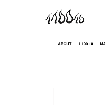
ABOUT
1.100.10
M