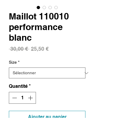
Maillot 110010
performance
blanc
Prix
Prix
 30,00 € 
25,50 €
original
promotionnel
Size
*
Quantité
*
Ajouter au panier