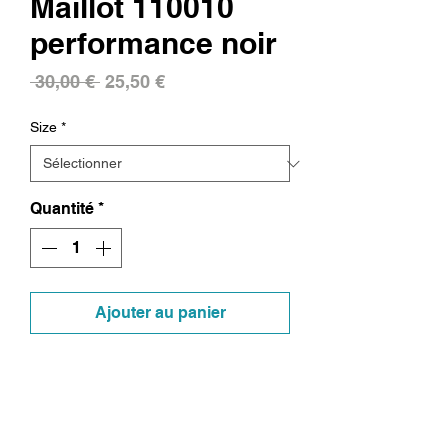
Maillot 110010
performance noir
Prix
Prix
 30,00 € 
25,50 €
original
promotionnel
Size
*
Quantité
*
Ajouter au panier
Commander et payer
Maillot 100% Polyester sérigraphié
face et dos